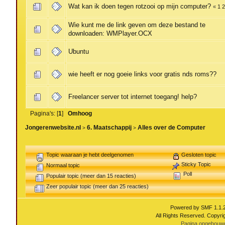
Wat kan ik doen tegen rotzooi op mijn computer?
«
1
2
Wie kunt me de link geven om deze bestand te
downloaden: WMPlayer.OCX
Ubuntu
wie heeft er nog goeie links voor gratis nds roms??
Freelancer server tot internet toegang! help?
Pagina's: [
1
]
Omhoog
Jongerenwebsite.nl
6. Maatschappij
Alles over de Computer
>
>
Topic waaraan je hebt deelgenomen
Gesloten topic
Sticky Topic
Normaal topic
Poll
Populair topic (meer dan 15 reacties)
Zeer populair topic (meer dan 25 reacties)
Powered by SMF 1.1.
All Rights Reserved. Copyri
Pagina opgebouwd