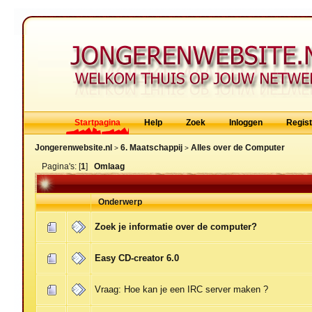
Startpagina
Help
Zoek
Inloggen
Regis
Jongerenwebsite.nl
6. Maatschappij
Alles over de Computer
>
>
Pagina's: [
1
]
Omlaag
Onderwerp
Zoek je informatie over de computer?
Easy CD-creator 6.0
Vraag: Hoe kan je een IRC server maken ?