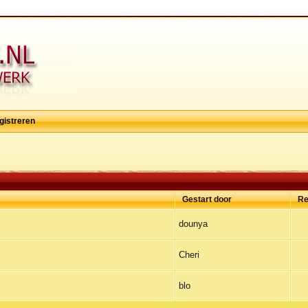
gistreren
Gestart door
Re
dounya
Cheri
blo