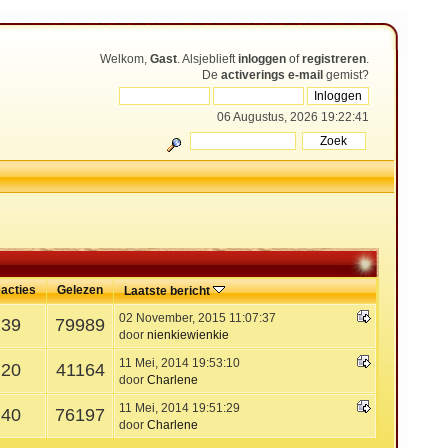
Welkom,
Gast
. Alsjeblieft
inloggen
of
registreren
.
De
activerings e-mail
gemist?
06 Augustus, 2026 19:22:41
acties
Gelezen
Laatste bericht
02 November, 2015 11:07:37
39
79989
door
nienkiewienkie
11 Mei, 2014 19:53:10
20
41164
door
Charlene
11 Mei, 2014 19:51:29
40
76197
door
Charlene