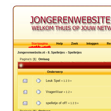
Startpagina
Help
Zoek
Inloggen
Re
Jongerenwebsite.nl
8. Spelletjes
Spelletjes
>
>
Pagina's: [
1
]
Omlaag
Onderwerp
Leuk Spel
«
1
2
3
»
VragenVuur
«
1
2
»
spelletje of of!!
«
1
2
3
»