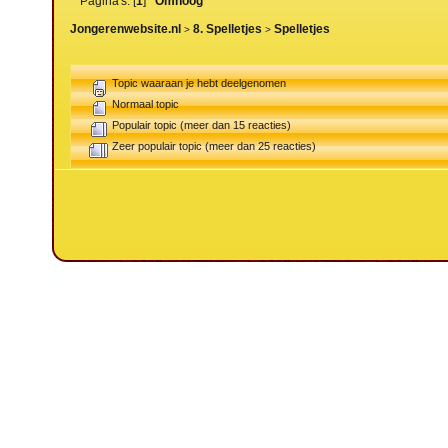
Pagina's: [
1
]
Omhoog
Jongerenwebsite.nl
8. Spelletjes
Spelletjes
>
>
Topic waaraan je hebt deelgenomen
Normaal topic
Populair topic (meer dan 15 reacties)
Zeer populair topic (meer dan 25 reacties)