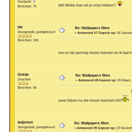
Geslacht:
Idd! Welke man wil je erop hebben?
Berichten: 75
blo
Re: Wallpapers films
Voorgesteld, goedgekeurd
«
Antwoord #7 Gepost op:
09 Januari
Berichten: 180
nou er zijn genoeg mooie mannen en ik laat
Grietje
Re: Wallpapers films
Drachten
«
Antwoord #8 Gepost op:
05 Maart, 
Berichten: 90
waar blijven nu die mooie mannen/.//////?
?
buijsman
Re: Wallpapers films
Voorgesteld, goedgekeurd
«
Antwoord #9 Gepost op:
23 Novembe