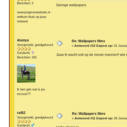
Berichten: 5
Geinige wallpapers
www.jongerenwebsite.nl -
welkom thuis op jouw
netwerk
dounya
Re: Wallpapers films
Voorgesteld, goedgekeurd
«
Antwoord #10 Gepost op:
01 Januar
Geslacht:
Jaaa ik wacht ook op de mooie mannen!! wie oh
Berichten: 301
Ik ben gek wat is jou
excuus??
raf82
Re: Wallpapers films
Voorgesteld, goedgekeurd
«
Antwoord #11 Gepost op:
09 Januar
Geslacht: