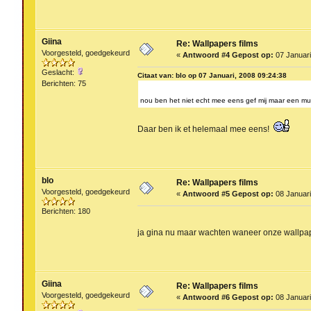
Giina
Re: Wallpapers films
Voorgesteld, goedgekeurd
«
Antwoord #4 Gepost op:
07 Januari
Geslacht:
Citaat van: blo op 07 Januari, 2008 09:24:38
Berichten: 75
nou ben het niet echt mee eens gef mij maar een m
Daar ben ik et helemaal mee eens!
blo
Re: Wallpapers films
Voorgesteld, goedgekeurd
«
Antwoord #5 Gepost op:
08 Januari
Berichten: 180
ja gina nu maar wachten waneer onze wallpa
Giina
Re: Wallpapers films
Voorgesteld, goedgekeurd
«
Antwoord #6 Gepost op:
08 Januari