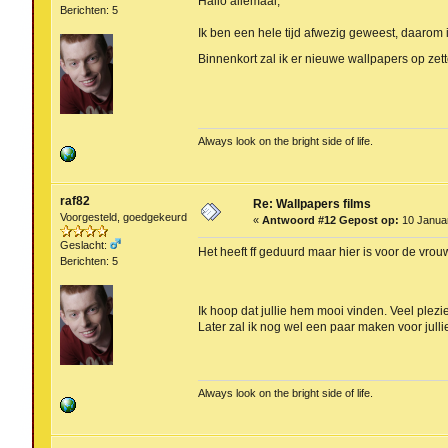
Hallo allemaal,
Berichten: 5
Ik ben een hele tijd afwezig geweest, daarom i
Binnenkort zal ik er nieuwe wallpapers op zett
Always look on the bright side of life.
raf82
Re: Wallpapers films
Voorgesteld, goedgekeurd
«
Antwoord #12 Gepost op:
10 Januar
Geslacht:
Het heeft ff geduurd maar hier is voor de vr
Berichten: 5
Ik hoop dat jullie hem mooi vinden. Veel plez
Later zal ik nog wel een paar maken voor julli
Always look on the bright side of life.