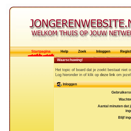
Startpagina
Help
Zoek
Inloggen
Regis
Waarschuwing!
Het topic of board dat je zoekt bestaat niet 
Log hieronder in of klik op
deze link
om jezelf
Inloggen
Gebruikers
Wachtw
Aantal minuten dat je
ing
Blijf in