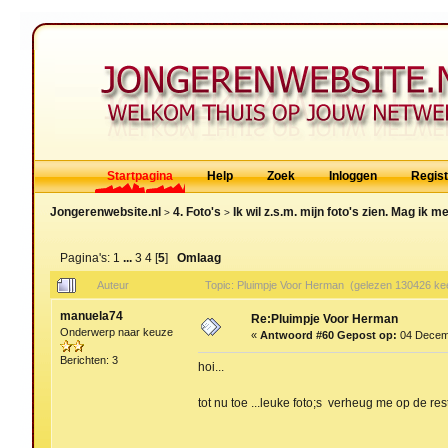
Startpagina
Help
Zoek
Inloggen
Regis
Jongerenwebsite.nl
4. Foto's
Ik wil z.s.m. mijn foto's zien. Mag ik 
>
>
Pagina's:
1
...
3
4
[
5
]
Omlaag
Auteur
Topic: Pluimpje Voor Herman (gelezen 130426 ke
manuela74
Re:Pluimpje Voor Herman
Onderwerp naar keuze
«
Antwoord #60 Gepost op:
04 Decemb
Berichten: 3
hoi...
tot nu toe ...leuke foto;s verheug me op de rest