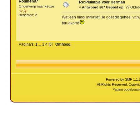
Roumen87
Re:Pluimpje Voor Herman
Onderwerp naar keuze
«
Antwoord #67 Gepost op:
29 Oktobe
Berichten: 2
Wat een mooi initiatief! Je doet dit geheel vri
terugkomt
Pagina's:
1
...
3
4
[
5
]
Omhoog
Powered by SMF 1.1.
All Rights Reserved. Copyri
Pagina opgebouwd