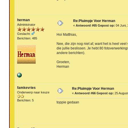
herman
Re:Pluimpje Voor Herman
Administrator
«
Antwoord #65 Gepost op:
04 Juni, 
Geslacht:
Hoi Matthias,
Berichten: 485
Nee, die zijn nog niet af, want het is heel ve
die jullie beslissen. Je hebt 80 fotoverwerki
andere berichten).
Groeten,
Herman
famkevries
Re:Pluimpje Voor Herman
Onderwerp naar keuze
«
Antwoord #66 Gepost op:
25 August
Berichten: 5
toppie gedaan