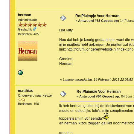
herman
Re:Pluimpje Voor Herman
Administrator
«
Antwoord #63 Gepost op:
14 Februa
Geslacht:
Hoi Kitty,
Berichten: 485
Nou dat heb je keurig gedaan hier, want die vr
in je mailbox hebt gekregen. Je punten zal ik b
link:
http://forum.jongerenwebsite.nl/index.ph
Groeten,
Herman
«
Laatste verandering: 14 Februari, 2013 22:03:5
matthias
Re:Pluimpje Voor Herman
Onderwerp naar keuze
«
Antwoord #64 Gepost op:
04 Juni, 
Berichten: 160
ik heb herman gezien bij de feestavbond van r
mooie en duidelijke foto's..mijn complimenten 
toppersteam in Scheemda?
en herman ik zou zeggen ga lkkr door met fot
groetjes