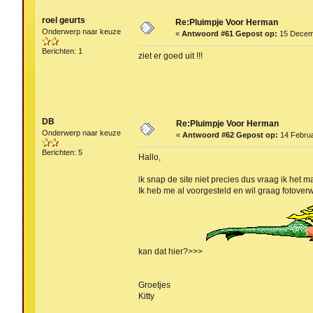
roel geurts
Re:Pluimpje Voor Herman
Onderwerp naar keuze
«
Antwoord #61 Gepost op:
15 Decemb
Berichten: 1
ziet er goed uit !!!
DB
Re:Pluimpje Voor Herman
Onderwerp naar keuze
«
Antwoord #62 Gepost op:
14 Februa
Berichten: 5
Hallo,
ik snap de site niet precies dus vraag ik het ma
Ik heb me al voorgesteld en wil graag fotover
kan dat hier?>>>
Groetjes
Kitty