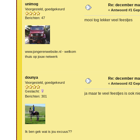
unimog
Re: december ma
Voorgesteld, goedgekeurd
«
Antwoord #1 Gep
Berichten: 47
mooi tog lekker veel feestjes
www.jongerenwebsite.nl - welkom
thuis op jouw netwerk
dounya
Re: december ma
Voorgesteld, goedgekeurd
«
Antwoord #2 Gep
Geslacht:
ja maar te veel feestjes is ook ni
Berichten: 301
Ik ben gek wat is jou excuus??