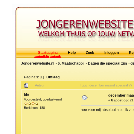
Startpagina
Help
Zoek
Inloggen
Re
Jongerenwebsite.nl
6. Maatschappij
Dagen die speciaal zijn
d
>
>
>
Pagina's: [
1
]
Omlaag
Auteur
Topic: december maand speciaal ?? 
blo
december maan
Voorgesteld, goedgekeurd
«
Gepost op:
21 
Berichten: 180
nee voor mij absoluut niet , ik z