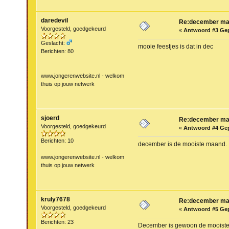
daredevil
Re:december maa
Voorgesteld, goedgekeurd
«
Antwoord #3 Ge
Geslacht:
mooie feestjes is dat in dec
Berichten: 80
www.jongerenwebsite.nl - welkom
thuis op jouw netwerk
sjoerd
Re:december maa
Voorgesteld, goedgekeurd
«
Antwoord #4 Ge
Berichten: 10
december is de mooiste maand.
www.jongerenwebsite.nl - welkom
thuis op jouw netwerk
kruly7678
Re:december maa
Voorgesteld, goedgekeurd
«
Antwoord #5 Ge
Berichten: 23
December is gewoon de mooiste 