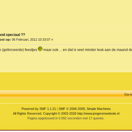
nd speciaal ??
ost op:
06 Februari, 2012 10:33:07 »
ke (geforceerde) feestjes
maar ook ... en dat is veel minder leuk aan de maand dec
Ga n
Powered by SMF 1.1.21
|
SMF © 2006-2009, Simple Machines
All Rights Reserved. Copyright © 2003-2026 http://www.jongerenwebsite.nl
Pagina opgebouwd in 0.082 seconden met 17 queries.