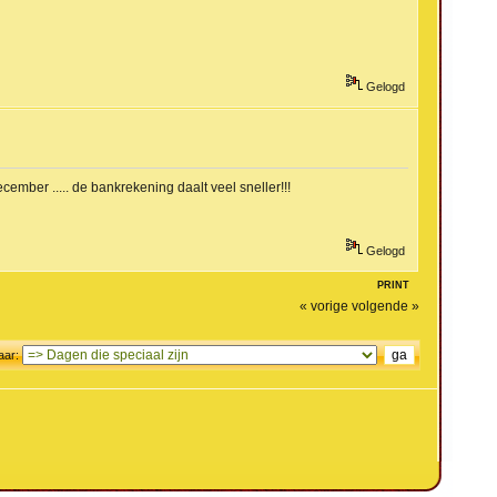
Gelogd
ember ..... de bankrekening daalt veel sneller!!!
Gelogd
PRINT
« vorige
volgende »
aar: