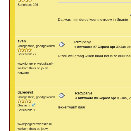
Berichten: 226
Dat was mijn derde keer mevrouw in Spanje
sven
Re:Spanje
Voorgesteld, goedgekeurd
«
Antwoord #7 Gepost op:
30 Januari
Berichten: 77
ik zou wel graag willen maar het is zo duur h
www.jongerenwebsite.nl -
welkom thuis op jouw
netwerk
daredevil
Re:Spanje
Voorgesteld, goedgekeurd
«
Antwoord #8 Gepost op:
05 Juni, 2
Geslacht:
lekker warm daar
Berichten: 80
www.jongerenwebsite.nl -
welkom thuis op jouw