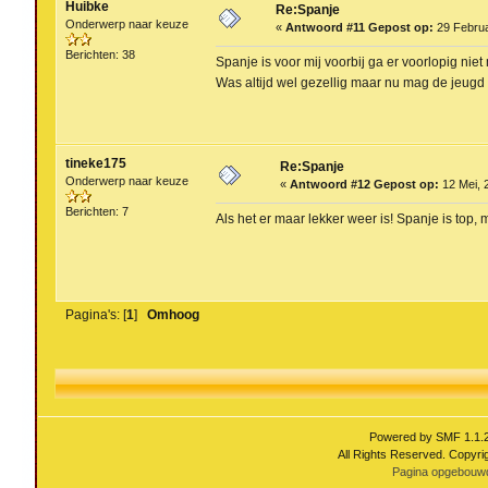
Huibke
Re:Spanje
Onderwerp naar keuze
«
Antwoord #11 Gepost op:
29 Februa
Berichten: 38
Spanje is voor mij voorbij ga er voorlopig niet
Was altijd wel gezellig maar nu mag de jeug
tineke175
Re:Spanje
Onderwerp naar keuze
«
Antwoord #12 Gepost op:
12 Mei, 
Berichten: 7
Als het er maar lekker weer is! Spanje is top,
Pagina's: [
1
]
Omhoog
Powered by SMF 1.1.
All Rights Reserved. Copyri
Pagina opgebouwd