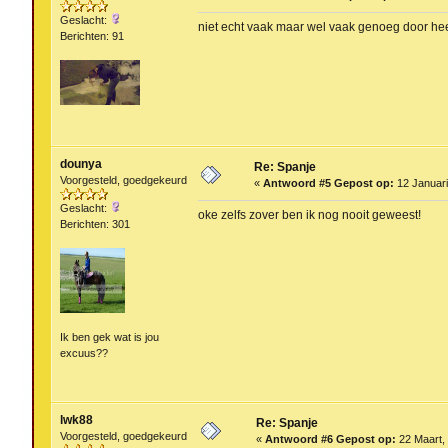
Geslacht:
niet echt vaak maar wel vaak genoeg door he
Berichten: 91
dounya
Re: Spanje
Voorgesteld, goedgekeurd
«
Antwoord #5 Gepost op:
12 Januari
Geslacht:
oke zelfs zover ben ik nog nooit geweest!
Berichten: 301
Ik ben gek wat is jou
excuus??
lwk88
Re: Spanje
Voorgesteld, goedgekeurd
«
Antwoord #6 Gepost op:
22 Maart, 