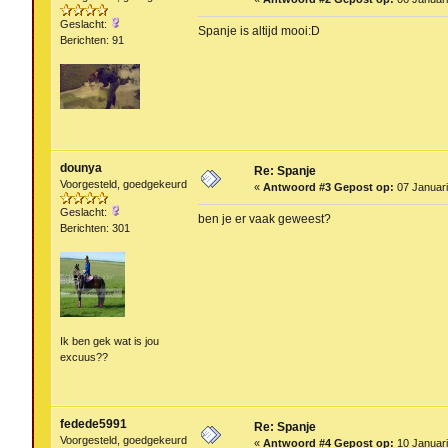
Geslacht:
Spanje is altijd mooi:D
Berichten: 91
dounya
Re: Spanje
Voorgesteld, goedgekeurd
«
Antwoord #3 Gepost op:
07 Januari
Geslacht:
ben je er vaak geweest?
Berichten: 301
Ik ben gek wat is jou
excuus??
fedede5991
Re: Spanje
Voorgesteld, goedgekeurd
«
Antwoord #4 Gepost op:
10 Januari