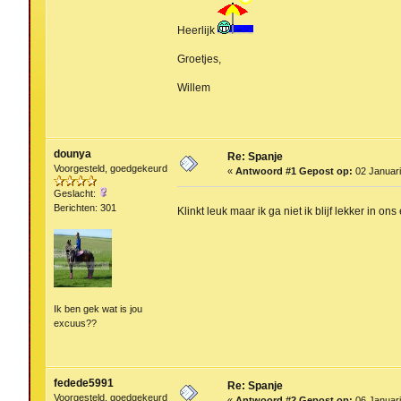
Heerlijk
Groetjes,
Willem
dounya
Re: Spanje
Voorgesteld, goedgekeurd
«
Antwoord #1 Gepost op:
02 Januari
Geslacht:
Berichten: 301
Klinkt leuk maar ik ga niet ik blijf lekker in on
Ik ben gek wat is jou
excuus??
fedede5991
Re: Spanje
Voorgesteld, goedgekeurd
«
Antwoord #2 Gepost op:
06 Januari