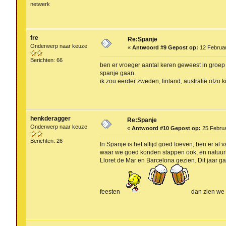
netwerk
fre
Re:Spanje
Onderwerp naar keuze
«
Antwoord #9 Gepost op:
12 Februar
Berichten: 66
ben er vroeger aantal keren geweest in groep m
spanje gaan.
ik zou eerder zweden, finland, australië ofzo 
henkderagger
Re:Spanje
Onderwerp naar keuze
«
Antwoord #10 Gepost op:
25 Februa
Berichten: 26
In Spanje is het altijd goed toeven, ben er a
waar we goed konden stappen ook, en natuurl
Lloret de Mar en Barcelona gezien. Dit jaar g
feesten
dan zien we 