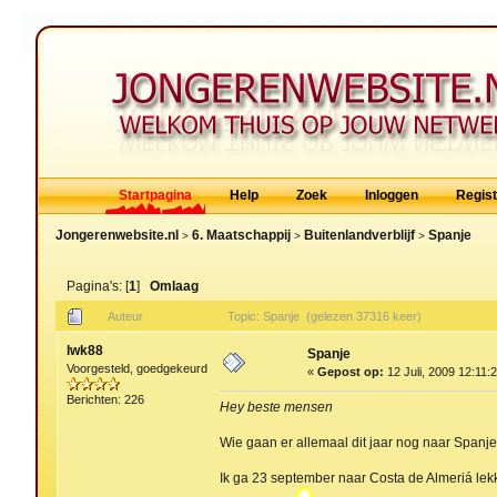
Startpagina
Help
Zoek
Inloggen
Regis
Jongerenwebsite.nl
6. Maatschappij
Buitenlandverblijf
Spanje
>
>
>
Pagina's: [
1
]
Omlaag
Auteur
Topic: Spanje (gelezen 37316 keer)
lwk88
Spanje
Voorgesteld, goedgekeurd
«
Gepost op:
12 Juli, 2009 12:11:
Berichten: 226
Hey beste mensen
Wie gaan er allemaal dit jaar nog naar Spanj
Ik ga 23 september naar Costa de Almeriá lek