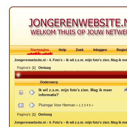
Startpagina
Help
Zoek
Inloggen
Regis
Jongerenwebsite.nl
4. Foto's
Ik wil z.s.m. mijn foto's zien. Mag ik 
>
>
Pagina's: [
1
]
Omlaag
Onderwerp
Ik wil z.s.m. mijn foto's zien. Mag ik meer
informatie?
Pluimpje Voor Herman
«
1
2
3
4
5
»
Pagina's: [
1
]
Omhoog
Jongerenwebsite.nl
4. Foto's
Ik wil z.s.m. mijn foto's zien. Mag ik 
>
>