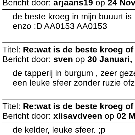
Bericht door:
arjaans19
op
24 Nov
de beste kroeg in mijn buuurt is me
enzo :D AA0153 AA0153
Titel:
Re:wat is de beste kroeg o
Bericht door:
sven
op
30 Januari,
de tapperij in burgum , zeer ge
een leuke sfeer zonder ruzie ofz
Titel:
Re:wat is de beste kroeg o
Bericht door:
xlisavdveen
op
02 M
de kelder, leuke sfeer. ;p