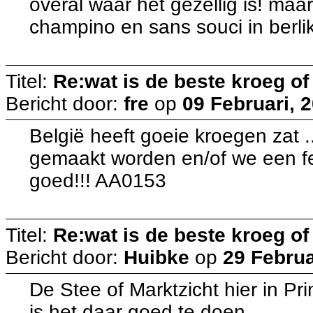
overal waar het gezellig is! maar
champino en sans souci in berl
Titel:
Re:wat is de beste kroeg o
Bericht door:
fre
op
09 Februari, 
België heeft goeie kroegen zat ..
gemaakt worden en/of we een f
goed!!! AA0153
Titel:
Re:wat is de beste kroeg o
Bericht door:
Huibke
op
29 Februa
De Stee of Marktzicht hier in P
is het daar goed te doen.