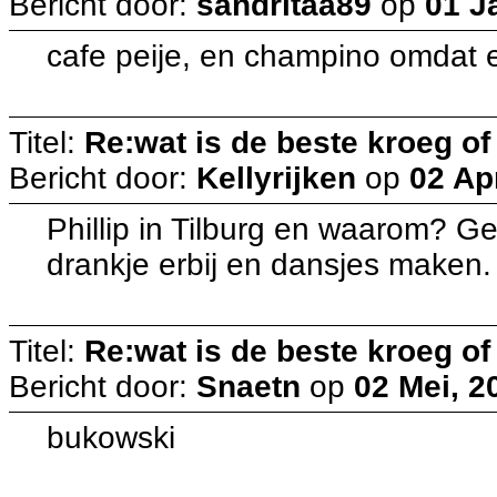
Bericht door:
sandritaa89
op
01 J
cafe peije, en champino omdat er
Titel:
Re:wat is de beste kroeg o
Bericht door:
Kellyrijken
op
02 Ap
Phillip in Tilburg en waarom? G
drankje erbij en dansjes make
Titel:
Re:wat is de beste kroeg o
Bericht door:
Snaetn
op
02 Mei, 2
bukowski